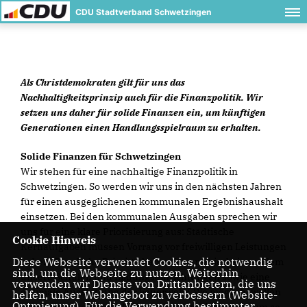
CDU Stadtverband Schwetzingen
Als Christdemokraten gilt für uns das
Nachhaltigkeitsprinzip auch für die Finanzpolitik. Wir
setzen uns daher für solide Finanzen ein, um künftigen
Generationen einen Handlungsspielraum zu erhalten.
Solide Finanzen für Schwetzingen
Wir stehen für eine nachhaltige Finanzpolitik in
Schwetzingen. So werden wir uns in den nächsten Jahren
für einen ausgeglichenen kommunalen Ergebnishaushalt
einsetzen. Bei den kommunalen Ausgaben sprechen wir
uns für eine klare Priorisierung aus: Städtische
Cookie Hinweis
Kernaufgaben müssen Vorrang vor freiwilligen Leistungen
Diese Webseite verwendet Cookies, die notwendig
haben. Eine hohe Priorität haben für uns hierbei vor allem
sind, um die Webseite zu nutzen. Weiterhin
unsere Schulen und Bildungseinrichtungen sowie eine
verwenden wir Dienste von Drittanbietern, die uns
optimale Ausstattung der Feuerwehr. Wo möglich, wollen
helfen, unser Webangebot zu verbessern (Website-
Optmierung). Für die Verwendung bestimmter