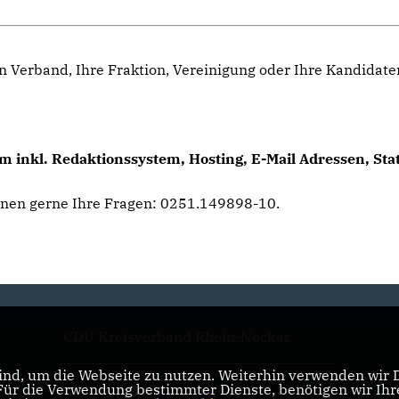
n Verband, Ihre Fraktion, Vereinigung oder Ihre Kandidat
 inkl. Redaktionssystem, Hosting, E-Mail Adressen, Sta
hnen gerne Ihre Fragen: 0251.149898-10.
CDU Kreisverband Rhein-Neckar
nd, um die Webseite zu nutzen. Weiterhin verwenden wir Di
r die Verwendung bestimmter Dienste, benötigen wir Ihre 
CDU Baden-Württemberg