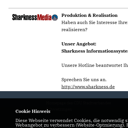
Produktion & Realisation
Haben auch Sie Interesse Ihre
realisieren?
Unser Angebot:
Sharkness Informationssystem
Unsere Hotline beantwortet I
Sprechen Sie uns an.
http://www.sharkness.de
Homepage des CDU Stadtverbandes
Schwetzingen
Cookie Hinweis
Diese Webseite verwendet Cookies, die notwendig si
IMPRESSUM
DATENSCHUTZ
Webangebot zu verbessern (Website-Optmierung). Fü