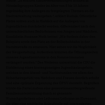
Städte. „In solchen Kinderversammlungen können in
Mitmischgruppen Kinder im Alter von 8 bis 10 Jahren
regelmäßig ihre Anliegen zu festgelegten Themen an die
Stadtverwaltung weitergeben.“, erklärt Rudnik. Öffentliche
Plätze sollten auch in Hinblick auf die Anliegen von
Jugendlichen durchdacht werden, differenziert nach den
unterschiedlichen Bedürfnissen von Jungen und Mädchen.
Kandidatin Susanne Muth betont: „Wir fordern daher den
Bolzplatz sowie den Platz an der Rollschuhbahn in der
Stamitzstraße zu erneuern. Hier sehen wir die Möglichkeit
der Neugestaltung. Außerdem könnten die Öffnungszeiten
unseres Jugendzentrums in den Sommermonaten
verlängert werden.“ Des Weiteren unterstützt die CDU die
Etablierung eines kostengünstigen Jugendtaxiangebots,
welches in den Abend- und Nachtstunden vor allem das
Sicherheitsgefühl von Mädchen und Frauen deutlich erhöht
und eine optimale Ergänzung des ÖPNV darstellt. Begrüßen
würde die Partei zudem eine generationenübergreifende
Familienunterstützung durch so genannte
Wunschgroßeltern oder Leihomas/Leihopas im Ehrenamt,
die über eine städtische Anlaufstelle mit interessierten