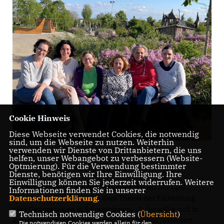
Cookie Hinweis
Diese Webseite verwendet Cookies, die notwendig
sind, um die Webseite zu nutzen. Weiterhin
verwenden wir Dienste von Drittanbietern, die uns
Bildnachweis: Luisa Rudnik
helfen, unser Webangebot zu verbessern (Website-
Optmierung). Für die Verwendung bestimmter
Dienste, benötigen wir Ihre Einwilligung. Ihre
Einwilligung können Sie jederzeit widerrufen. Weitere
Ein beträchtlicher Teil des Wahlprogramms der CDU
Informationen finden Sie in unserer
Datenschutzerklärung
.
Schwetzingen widmet sich dem Thema der Einbindung
aller Generationen in Schwetzingen. „Jeder sollte sich in
Technisch notwendige Cookies (
Übersicht
)
Schwetzingen willkommen und wohl fühlen“, erläutert
Die notwendigen Cookies werden allein für den