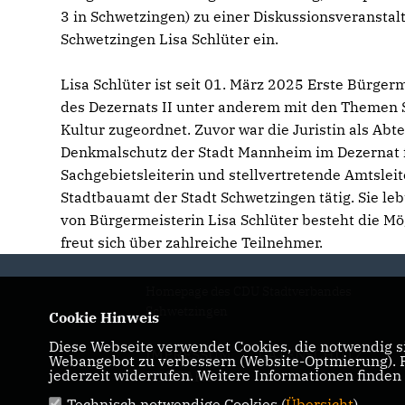
3 in Schwetzingen) zu einer Diskussionsveranstal
Schwetzingen Lisa Schlüter ein.
Lisa Schlüter ist seit 01. März 2025 Erste Bürger
des Dezernats II unter anderem mit den Themen S
Kultur zugeordnet. Zuvor war die Juristin als Ab
Denkmalschutz der Stadt Mannheim im Dezernat f
Sachgebietsleiterin und stellvertretende Amtsle
Stadtbauamt der Stadt Schwetzingen tätig. Sie le
von Bürgermeisterin Lisa Schlüter besteht die Mö
freut sich über zahlreiche Teilnehmer.
Homepage des CDU Stadtverbandes
Schwetzingen
Cookie Hinweis
Diese Webseite verwendet Cookies, die notwendig si
IMPRESSUM
DATENSCHUTZ
Webangebot zu verbessern (Website-Optmierung). Fü
jederzeit widerrufen. Weitere Informationen finden
KONTAKT
Technisch notwendige Cookies (
Übersicht
)