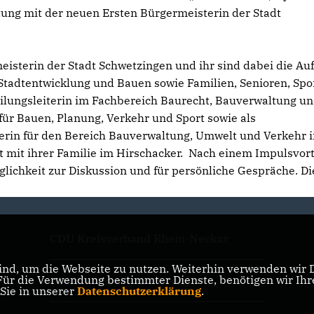
tung mit der neuen Ersten Bürgermeisterin der Stadt
meisterin der Stadt Schwetzingen und ihr sind dabei die A
tadtentwicklung und Bauen sowie Familien, Senioren, Spo
teilungsleiterin im Fachbereich Baurecht, Bauverwaltung u
ür Bauen, Planung, Verkehr und Sport sowie als
iterin für den Bereich Bauverwaltung, Umwelt und Verkehr 
bt mit ihrer Familie im Hirschacker. Nach einem Impulsvor
glichkeit zur Diskussion und für persönliche Gespräche. D
CDU Kreisverband Rhein-Neckar
nd, um die Webseite zu nutzen. Weiterhin verwenden wir Di
r die Verwendung bestimmter Dienste, benötigen wir Ihre 
CDU Baden-Württemberg
 Sie in unserer
Datenschutzerklärung
.