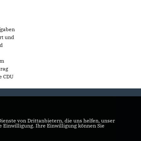
ufgaben
rt und
nd
im
trag
ie CDU
enste von Drittanbietern, die uns helfen, unser
Einwilligung. Ihre Einwilligung können Sie