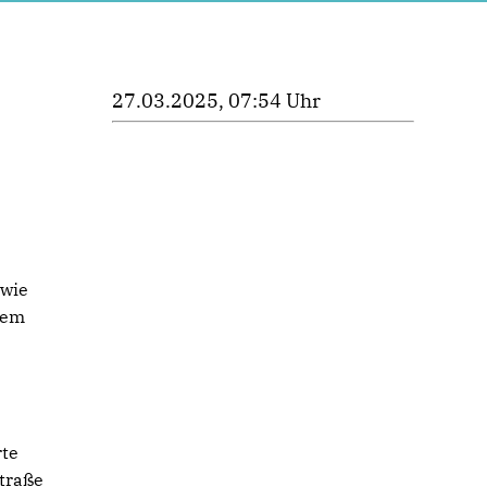
27.03.2025, 07:54 Uhr
 wie
lem
rte
straße