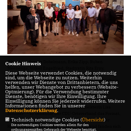
Bild v.l.n.r: Sascha Dobelmann, Erika Zipp, Ruben
Cookie Hinweis
Meenenga, Volker Engelfried, Stadträtin Rita Erny,
Diese Webseite verwendet Cookies, die notwendig
Bürgermeisterin Lisa Schlüter, Stadtrat und OV-
sind, um die Webseite zu nutzen. Weiterhin
Vorsitzender Nils Melkus, Monika Steidle, Stadträte Ulrich
verwenden wir Dienste von Drittanbietern, die uns
helfen, unser Webangebot zu verbessern (Website-
Renkert und Markus Bürger, Ex-Stadtrat Dr. Jürge
Optmierung). Für die Verwendung bestimmter
Dienste, benötigen wir Ihre Einwilligung. Ihre
Einwilligung können Sie jederzeit widerrufen. Weitere
Informationen finden Sie in unserer
Auf ein Wort mit Schwetzingens Bürgermeisterin Lisa
Datenschutzerklärung
.
Schlüter“ – so benannte der CDU-Ortsverband das Format,
Technisch notwendige Cookies (
Übersicht
)
zu welchem er die neue starke Frau im Schwetzinger
Die notwendigen Cookies werden allein für den
Rathaus einlud. Bei dem gut besuchten Abend fanden sich
ordnungsgemäßen Gebrauch der Webseite benötigt.