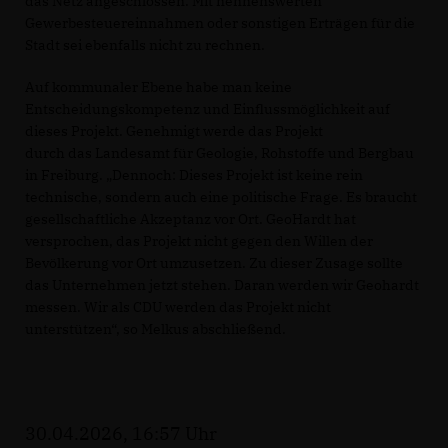
das Netz angeschlossen. Mit nennenswerten
Gewerbesteuereinnahmen oder sonstigen Erträgen für die
Stadt sei ebenfalls nicht zu rechnen.
Auf kommunaler Ebene habe man keine
Entscheidungskompetenz und Einflussmöglichkeit auf
dieses Projekt. Genehmigt werde das Projekt
durch das Landesamt für Geologie, Rohstoffe und Bergbau
in Freiburg. „Dennoch: Dieses Projekt ist keine rein
technische, sondern auch eine politische Frage. Es braucht
gesellschaftliche Akzeptanz vor Ort. GeoHardt hat
versprochen, das Projekt nicht gegen den Willen der
Bevölkerung vor Ort umzusetzen. Zu dieser Zusage sollte
das Unternehmen jetzt stehen. Daran werden wir Geohardt
messen. Wir als CDU werden das Projekt nicht
unterstützen“, so Melkus abschließend.
30.04.2026, 16:57 Uhr