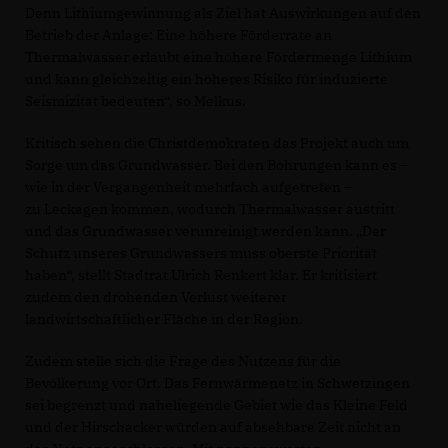
Denn Lithiumgewinnung als Ziel hat Auswirkungen auf den
Betrieb der Anlage: Eine höhere Förderrate an
Thermalwasser erlaubt eine höhere Fördermenge Lithium
und kann gleichzeitig ein höheres Risiko für induzierte
Seismizität bedeuten“, so Melkus.
Kritisch sehen die Christdemokraten das Projekt auch um
Sorge um das Grundwasser. Bei den Bohrungen kann es –
wie in der Vergangenheit mehrfach aufgetreten –
zu Leckagen kommen, wodurch Thermalwasser austritt
und das Grundwasser verunreinigt werden kann. „Der
Schutz unseres Grundwassers muss oberste Priorität
haben“, stellt Stadtrat Ulrich Renkert klar. Er kritisiert
zudem den drohenden Verlust weiterer
landwirtschaftlicher Fläche in der Region.
Zudem stelle sich die Frage des Nutzens für die
Bevölkerung vor Ort. Das Fernwärmenetz in Schwetzingen
sei begrenzt und naheliegende Gebiet wie das Kleine Feld
und der Hirschacker würden auf absehbare Zeit nicht an