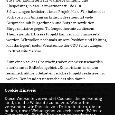
etwa vier Kilometern zur Wärmegewinnung und
Einspeisung in das Fernwärmenetz. Die CDU
Schwetzingen kritisiert dieses Projekt klar. „Wir haben das
Vorhaben von Anfang an kritisch gesehenund viele
Gespräche mit Bürgerinnen und Bürgern sowie der
Bürgerinitiative gegen Tiefengeothermie zu diesem
Thema geführt. Dieses Projekt kann so nicht umgesetzt
werden. Wir wollen nochmals unsere Position und Haltung
klar darlegen“, soder Vorsitzende der CDU Schwetzingen,
Stadtrat Nils Melkus.
Zum einen sei der Oberrheingraben ein wissenschaftlich
anerkanntes Erdbebengebiet. „Es ist riskant, in einem
seismisch aktiven Gebiet ein solches Projekt realisieren zu
wollen. Der Standort unterscheidet sich damit
grundsätzlich von anderenrealisierten Geothermie-
Cookie Hinweis
Projekten und ist nicht vergleichbar“, so Stadträtin Rita
Erny. Induzierte Erdbeben mit Folgeschäden könnten nicht
Diese Webseite verwendet Cookies, die notwendig
ausgeschlossen werden. Doch die Frage der
sind, um die Webseite zu nutzen. Weiterhin
verwenden wir Dienste von Drittanbietern, die uns
Schadensregulierung sei weiterhin nur unzureichend
helfen, unser Webangebot zu verbessern (Website-
geklärt. „Schon im Zusammenhang mit den seismischen
Optmierung). Für die Verwendung bestimmter