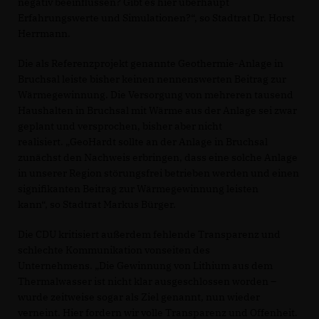
negativ beeinflussen? Gibt es hier überhaupt
Erfahrungswerte und Simulationen?“, so Stadtrat Dr. Horst
Herrmann.
Die als Referenzprojekt genannte Geothermie-Anlage in
Bruchsal leiste bisher keinen nennenswerten Beitrag zur
Wärmegewinnung. Die Versorgung von mehreren tausend
Haushalten in Bruchsal mit Wärme aus der Anlage sei zwar
geplant und versprochen, bisher aber nicht
realisiert. „GeoHardt sollte an der Anlage in Bruchsal
zunächst den Nachweis erbringen, dass eine solche Anlage
in unserer Region störungsfrei betrieben werden und einen
signifikanten Beitrag zur Wärmegewinnung leisten
kann“, so Stadtrat Markus Bürger.
Die CDU kritisiert außerdem fehlende Transparenz und
schlechte Kommunikation vonseiten des
Unternehmens. „Die Gewinnung von Lithium aus dem
Thermalwasser ist nicht klar ausgeschlossen worden –
wurde zeitweise sogar als Ziel genannt, nun wieder
verneint. Hier fordern wir volle Transparenz und Offenheit.