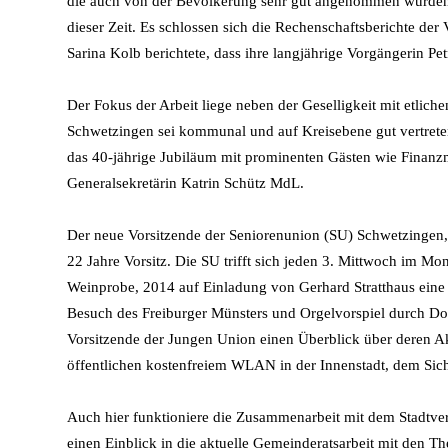
die auch von der Bevölkerung sehr gut angenommen wurden. Mi
dieser Zeit. Es schlossen sich die Rechenschaftsberichte de
Sarina Kolb berichtete, dass ihre langjährige Vorgängerin Pe
Der Fokus der Arbeit liege neben der Geselligkeit mit etlic
Schwetzingen sei kommunal und auf Kreisebene gut vertreten
das 40-jährige Jubiläum mit prominenten Gästen wie Finan
Generalsekretärin Katrin Schütz MdL.
Der neue Vorsitzende der Seniorenunion (SU) Schwetzingen
22 Jahre Vorsitz. Die SU trifft sich jeden 3. Mittwoch im M
Weinprobe, 2014 auf Einladung von Gerhard Stratthaus ein
Besuch des Freiburger Münsters und Orgelvorspiel durch Do
Vorsitzende der Jungen Union einen Überblick über deren A
öffentlichen kostenfreiem WLAN in der Innenstadt, dem Sich
Auch hier funktioniere die Zusammenarbeit mit dem Stadtv
einen Einblick in die aktuelle Gemeinderatsarbeit mit den