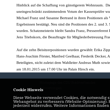
Hinblick auf die Schaffung von günstigerem Wohnraum. Die
uneingeschränkt zustimmendem Votum der Kassenprüfer wurd
Michael Franz und Susanne Bertrand in ihren Positionen als 
Ergebnissen bestätigt. Neu sind die Positionen des 2. und 3
wurden. Schatzmeisterin bleibt Sandra Franz, Pressereferent 
Jens Triebskorn, die Beauftragte für Mitgliederbetreuung Fr
Auf die zehn Beisitzerpositionen wurden gewählt: Erika Zipp
Hans-Joachim Förster, Manfred Geelhaar, Frederik Decker, 
Beteiligten, nicht zuletzt dem Wahlleiter Andreas Muth sow
am 18.01.2015 um 17.00 Uhr im Palais Hirsch ein.
Homepage des CDU Stadtverbandes
Schwetzingen
Cookie Hinweis
Diese Webseite verwendet Cookies, die notwendig si
IMPRESSUM
DATENSCHUTZ
Webangebot zu verbessern (Website-Optmierung). Fü
jederzeit widerrufen. Weitere Informationen finden
KONTAKT