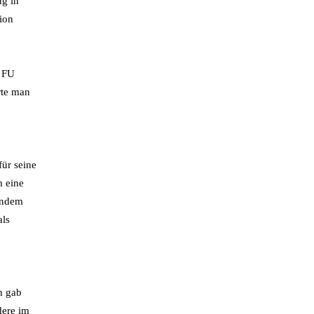
ng in
ion
e FU
rte man
ür seine
m eine
endem
als
h gab
dere im