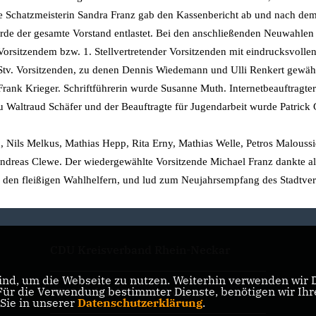
 Schatzmeisterin Sandra Franz gab den Kassenbericht ab und nach de
e der gesamte Vorstand entlastet. Bei den anschließenden Neuwahle
Vorsitzendem bzw. 1. Stellvertretender Vorsitzenden mit eindrucksvolle
. Stv. Vorsitzenden, zu denen Dennis Wiedemann und Ulli Renkert gewäh
Frank Krieger. Schriftführerin wurde Susanne Muth. Internetbeauftragter
au Waltraud Schäfer und der Beauftragte für Jugendarbeit wurde Patrick
, Nils Melkus, Mathias Hepp, Rita Erny, Mathias Welle, Petros Maloussid
Andreas Clewe. Der wiedergewählte Vorsitzende Michael Franz dankte al
ie den fleißigen Wahlhelfern, und lud zum Neujahrsempfang des Stadtve
CDU Kreisverband Rhein-Neckar
nd, um die Webseite zu nutzen. Weiterhin verwenden wir Di
r die Verwendung bestimmter Dienste, benötigen wir Ihre 
CDU Baden-Württemberg
 Sie in unserer
Datenschutzerklärung
.