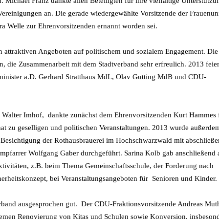
chael Franz dankte allen Beteiligten für ihre vielfältige Unterstützu
r Vereinigungen an. Die gerade wiedergewählte Vorsitzende der Frauenun
tra Welle zur Ehrenvorsitzenden ernannt worden sei.
hen attraktiven Angeboten auf politischem und sozialem Engagement. Di
, die Zusammenarbeit mit dem Stadtverband sehr erfreulich. 2013 feie
zminister a.D. Gerhard Stratthaus MdL, Olav Gutting MdB und CDU-
, Walter Imhof, dankte zunächst dem Ehrenvorsitzenden Kurt Hammes f
onat zu geselligen und politischen Veranstaltungen. 2013 wurde außerde
e Besichtigung der Rothausbrauerei im Hochschwarzwald mit abschließ
mpfarrer Wolfgang Gaber durchgeführt. Sarina Kolb gab anschließend 
ktivitäten, z.B. beim Thema Gemeinschaftsschule, der Forderung nach
erheitskonzept, bei Veranstaltungsangeboten für Senioren und Kinder.
erband ausgesprochen gut. Der CDU-Fraktionsvorsitzende Andreas Mut
 Themen Renovierung von Kitas und Schulen sowie Konversion, insbeson