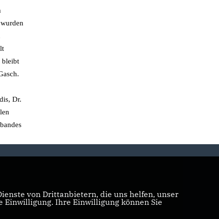
m
n wurden
n
lt
 bleibt
 Gasch.
is, Dr.
len
rbandes
enste von Drittanbietern, die uns helfen, unser
Einwilligung. Ihre Einwilligung können Sie