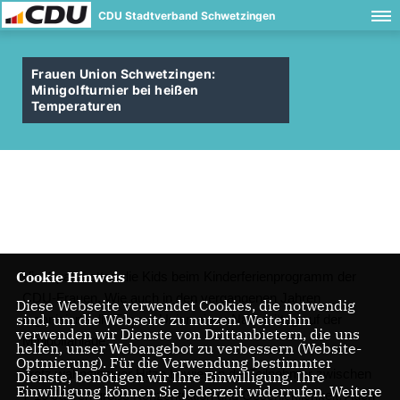
CDU Stadtverband Schwetzingen
Frauen Union Schwetzingen:
Minigolfturnier bei heißen
Temperaturen
Cookie Hinweis
Viel Spaß hatten die Kids beim Kinderferienprogramm der
CDU-Frauen. Wie auch in den vergangenen Jahren
Diese Webseite verwendet Cookies, die notwendig
sind, um die Webseite zu nutzen. Weiterhin
organisierte die Frauen Union einen Nachmittag auf der
verwenden wir Dienste von Drittanbietern, die uns
Minigolfanlage.
helfen, unser Webangebot zu verbessern (Website-
Optmierung). Für die Verwendung bestimmter
Trotz wahnsinniger Hitze bewiesen die Teilnehmer zwischen
Dienste, benötigen wir Ihre Einwilligung. Ihre
Einwilligung können Sie jederzeit widerrufen. Weitere
7-10 Jahren große Konzentration und Geschicklichkeit. Auch