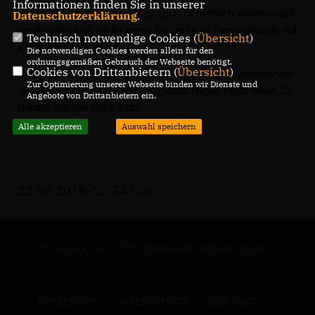
Informationen finden Sie in unserer
der Spaß kam hierbei nicht zu kurz: Schließlich wartete nach
Datenschutzerklärung
.
der Anstrengung ein leckeres Eis und eine Siegerurkunde auf
Technisch notwendige Cookies (
Übersicht
)
jeden der Sportler.
Die notwendigen Cookies werden allein für den
ordnungsgemäßen Gebrauch der Webseite benötigt.
Cookies von Drittanbietern (
Übersicht
)
Unterstützt wurde die neue Vorsitzende Sarah Blaschke von
Zur Optimierung unserer Webseite binden wir Dienste und
den Betreuerinnen Sarina Kolb, Maria Hügle, Petra Welle, Dr.
Angebote von Drittanbietern ein.
Brigitte Voll und Erika Zipp.
Alle akzeptieren
Auswahl speichern
22.08.2018, 20:54 Uhr
Homepage des CDU Stadtverbandes Schwetzingen
IMPRESSUM
DATENSCHUTZ
KONTAKT