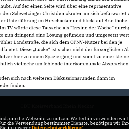
ubt. Auf der einen Seite wird über eine repräsentative
 den Schwetzinger Christdemokraten an sich befürwortet 
der Unterführung im Hirschacker und blickt auf Brusthöhe 
 Im TV würde diese Tatsache als “Irrsinn der Woche“ durch
lte nun dringend eine Lösung gefunden und umgesetzt wer
Brühler Landstraße, die sich dem ÖPNV-Nutzer bei den je
bietet. Diese „Lücke“ ist sicher nicht der fürsorglichen A
tzer hier zu einem Spaziergang und somit zu einer klein
ichtlich vielmehr um fehlende interkommunale Absprachen,
rden sich nach weiteren Diskussionsrunden dann im
derfinden.
CDU Kreisverband Rhein-Neckar
nd, um die Webseite zu nutzen. Weiterhin verwenden wir Di
r die Verwendung bestimmter Dienste, benötigen wir Ihre 
CDU Baden-Württemberg
 Sie in unserer
Datenschutzerklärung
.