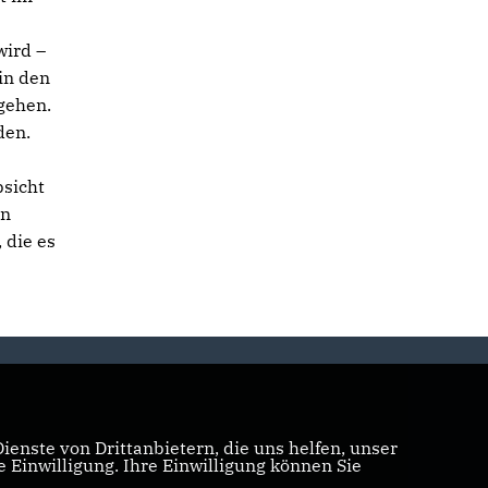
wird –
in den
gehen.
den.
bsicht
en
 die es
enste von Drittanbietern, die uns helfen, unser
Einwilligung. Ihre Einwilligung können Sie