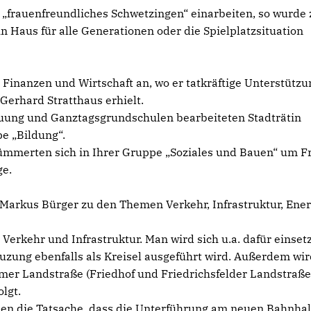
frauenfreundliches Schwetzingen“ einarbeiten, so wurde z
n Haus für alle Generationen oder die Spielplatzsituation
 Finanzen und Wirtschaft an, wo er tatkräftige Unterstütz
erhard Stratthaus erhielt.
uung und Ganztagsgrundschulen bearbeiteten Stadträtin
e „Bildung“.
kümmerten sich in Ihrer Gruppe „Soziales und Bauen“ um F
ge.
 Markus Bürger zu den Themen Verkehr, Infrastruktur, Ener
erkehr und Infrastruktur. Man wird sich u.a. dafür einset
euzung ebenfalls als Kreisel ausgeführt wird. Außerdem wir
er Landstraße (Friedhof und Friedrichsfelder Landstraße
lgt.
den die Tatsache, dass die Unterführung am neuen Bahnhal