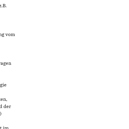
.B.
ung vom
ragen
gie
zen,
d der
)
t im