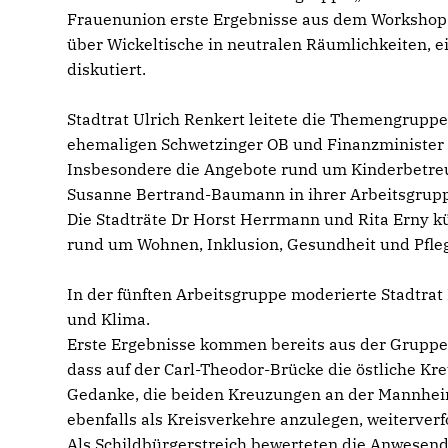
Frauenunion erste Ergebnisse aus dem Workshop „
über Wickeltische in neutralen Räumlichkeiten, ei
diskutiert.
Stadtrat Ulrich Renkert leitete die Themengruppe
ehemaligen Schwetzinger OB und Finanzminister G
Insbesondere die Angebote rund um Kinderbetre
Susanne Bertrand-Baumann in ihrer Arbeitsgrupp
Die Stadträte Dr Horst Herrmann und Rita Erny 
rund um Wohnen, Inklusion, Gesundheit und Pfle
In der fünften Arbeitsgruppe moderierte Stadtrat
und Klima.
Erste Ergebnisse kommen bereits aus der Gruppe V
dass auf der Carl-Theodor-Brücke die östliche Kr
Gedanke, die beiden Kreuzungen an der Mannheim
ebenfalls als Kreisverkehre anzulegen, weiterverfo
Als Schildbürgerstreich bewerteten die Anwesen