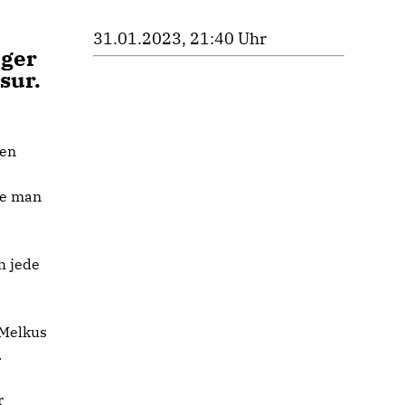
31.01.2023, 21:40 Uhr
nger
sur.
ren
ie man
h jede
 Melkus
.
r