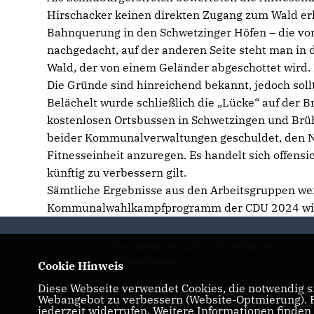
Hirschacker keinen direkten Zugang zum Wald erla
Bahnquerung in den Schwetzinger Höfen – die von
nachgedacht, auf der anderen Seite steht man in 
Wald, der von einem Geländer abgeschottet wird.
Die Gründe sind hinreichend bekannt, jedoch sol
Belächelt wurde schließlich die „Lücke“ auf der 
kostenlosen Ortsbussen in Schwetzingen und Brühl 
beider Kommunalverwaltungen geschuldet, den Nu
Fitnesseinheit anzuregen. Es handelt sich offens
künftig zu verbessern gilt.
Sämtliche Ergebnisse aus den Arbeitsgruppen we
Kommunalwahlkampfprogramm der CDU 2024 wie
Homepage des CDU Stadtverbandes
Schwetzingen
Cookie Hinweis
Diese Webseite verwendet Cookies, die notwendig si
IMPRESSUM
DATENSCHUTZ
Webangebot zu verbessern (Website-Optmierung). Fü
jederzeit widerrufen. Weitere Informationen finden
KONTAKT