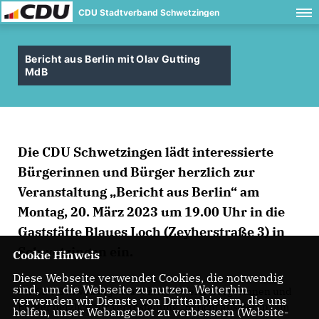
CDU Stadtverband Schwetzingen
Bericht aus Berlin mit Olav Gutting
MdB
Die
CDU
Schwetzingen
lädt interessierte
Bürgerinnen und Bürger herzlich zur
Veranstaltung „Bericht aus Berlin“ am
Montag, 20. März 2023 um 19.00 Uhr in die
Gaststätte Blaues Loch (Zeyherstraße 3) in
Schwetzingen ein.
Cookie Hinweis
Diese Webseite verwendet Cookies, die notwendig
sind, um die Webseite zu nutzen. Weiterhin
Die
CDU
Schwetzingen
lädt interessierte Bürgerinnen und
verwenden wir Dienste von Drittanbietern, die uns
Bürger herzlich zur Veranstaltung „Bericht aus Berlin“ am
helfen, unser Webangebot zu verbessern (Website-