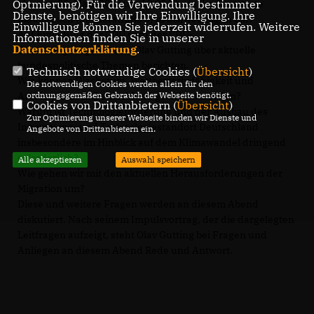
Optmierung). Für die Verwendung bestimmter
Montag, 20. März 2023 um 19.00 Uhr in die Gaststätte
Dienste, benötigen wir Ihre Einwilligung. Ihre
Blaues Loch (Zeyherstraße 3) in Schwetzingen ein.
Einwilligung können Sie jederzeit widerrufen. Weitere
Auf Einladung der CDU wird der CDU-
Informationen finden Sie in unserer
Datenschutzerklärung
.
Bundestagsabgeordnete Olav Gutting über aktuelle
bundespolitische Themen berichten.
Technisch notwendige Cookies (
Übersicht
)
Wie können Wachstum, Wettbewerbsfähigkeit und
Die notwendigen Cookies werden allein für den
ordnungsgemäßen Gebrauch der Webseite benötigt.
Arbeitsplätze in Deutschland gesichert werden?
Cookies von Drittanbietern (
Übersicht
)
Warum ist Technologieförderung und der Ausbau des
Zur Optimierung unserer Webseite binden wir Dienste und
Innovations- und Technologiestandort Deutschland
Angebote von Drittanbietern ein.
insbesondere im Hinblick auf dem Klimawandel dringend
erforderlich?
Alle akzeptieren
Auswahl speichern
Wie gehen wir mit den aktuellen Herausforderungen der
Migration um?
Diese und weitere Fragen werden an diesem Abend
diskutiert. Nach seinem Impulsvortrag, der die dargelegten
Leitfragen aufzeigt, steht Olav Gutting bei Fragen und
Anliegen an diesem Abend Rede und Antwort.