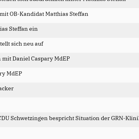
it OB-Kandidat Matthias Steffan
as Steffan ein
ellt sich neu auf
n mit Daniel Caspary MdEP
ary MdEP
acker
 CDU Schwetzingen bespricht Situation der GRN-Klin