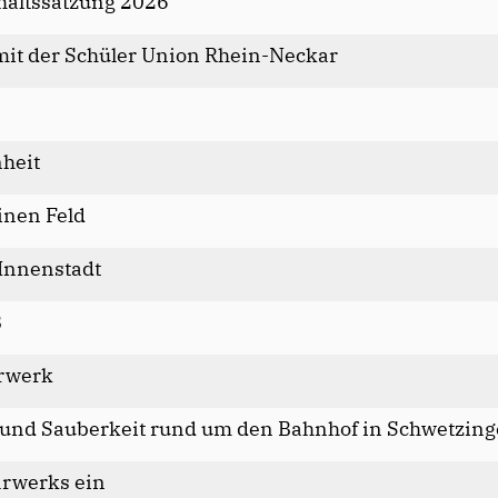
haltssatzung 2026
it der Schüler Union Rhein-Neckar
nheit
inen Feld
 Innenstadt
B
ärwerk
und Sauberkeit rund um den Bahnhof in Schwetzin
ärwerks ein